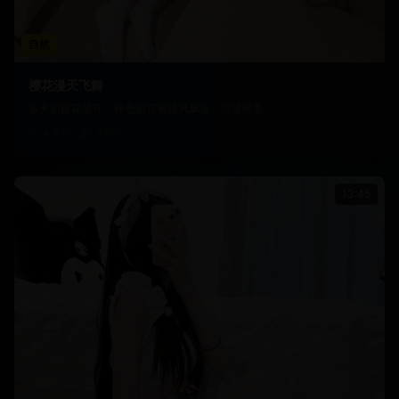
自然
樱花漫天飞舞
春天的樱花盛开，粉色的花瓣随风飘落，浪漫唯美
4.4万
2398
13:45