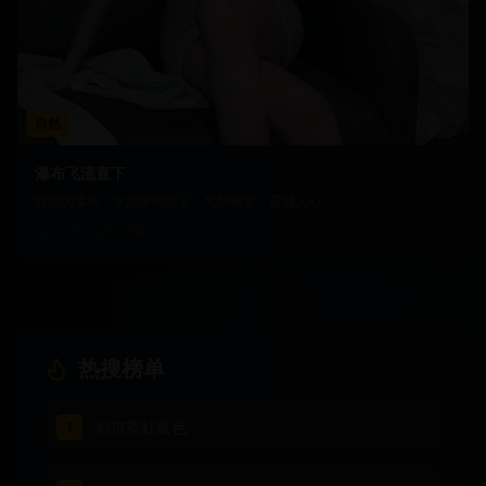
自然
瀑布飞流直下
壮观的瀑布，水流奔腾而下，气势恢宏，震撼人心
3.3万
1789
热搜榜单
都市霓虹夜色
1