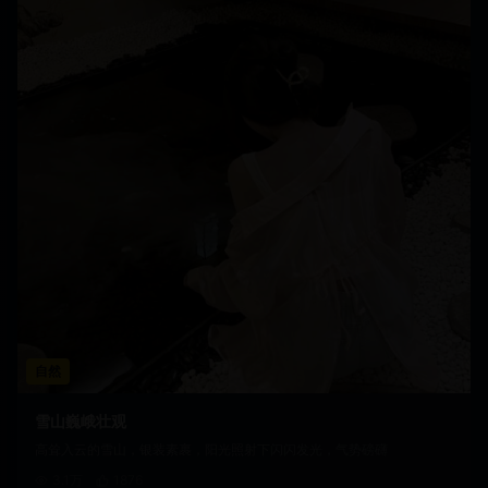
自然
雪山巍峨壮观
高耸入云的雪山，银装素裹，阳光照射下闪闪发光，气势磅礴
3.1万
1876