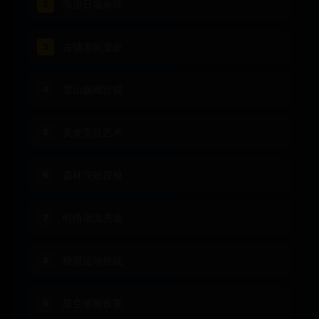
海边日落余晖
2
古镇老街漫步
3
雪山巍峨壮观
4
美食烹饪艺术
5
森林深处探秘
6
时尚潮流秀场
7
极限运动挑战
8
星空璀璨夜景
9