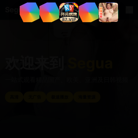
.
tv
Segua
欢迎来到
Segua
一站式观看精品国产、欧美、亚洲及日韩视频
高清
无广告
极速播放
海量资源